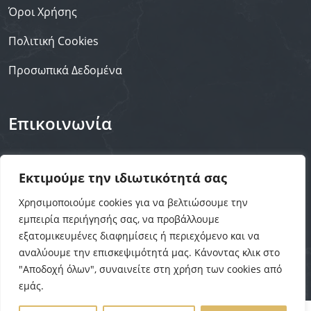
Όροι Χρήσης
Πολιτική Cookies
Προσωπικά Δεδομένα
Επικοινωνία
+30 211 4031106
Εκτιμούμε την ιδιωτικότητά σας
Info@floorexpert.gr
Χρησιμοποιούμε cookies για να βελτιώσουμε την
εμπειρία περιήγησής σας, να προβάλλουμε
εξατομικευμένες διαφημίσεις ή περιεχόμενο και να
αναλύουμε την επισκεψιμότητά μας. Κάνοντας κλικ στο
Floor Expert | Copyright © 2023 | All Rights Reserved |
"Αποδοχή όλων", συναινείτε στη χρήση των cookies από
by OCTO adv.
εμάς.