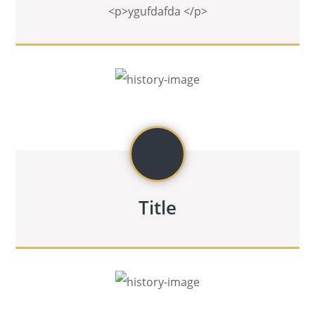
<p>ygufdafda </p>
Title