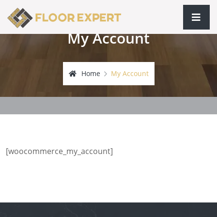
My Account
Home
My Account
[woocommerce_my_account]