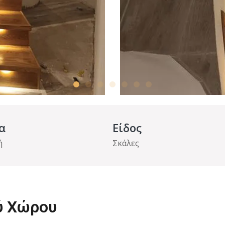
α
Είδος
ή
Σκάλες
ύ Χώρου